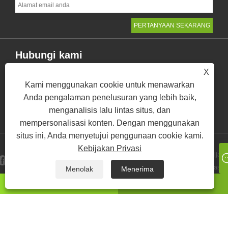
Hubungi kami
X
RM 402, Flat B, Gedung Tianying, #20 Houjie Avenue,
Kami menggunakan cookie untuk menawarkan
Kota Houjie, Kota Dongguan, Provinsi Guangdong, Cina
Anda pengalaman penelusuran yang lebih baik,
+86-769-85580985
menganalisis lalu lintas situs, dan
christy_xiong@zealxintl.com
mempersonalisasi konten. Dengan menggunakan
situs ini, Anda menyetujui penggunaan cookie kami.
Kebijakan Privasi
Kebijaka
Links
Sitemap
RSS
XML
Privasi
Menolak
Menerima
ada apa
Surel
Hak Cipta © 2023 Zeal X International Limited - Kotak Kertas, Kantong
Kertas, Surat Kertas - Hak Cipta Dilindungi Undang-Undang.