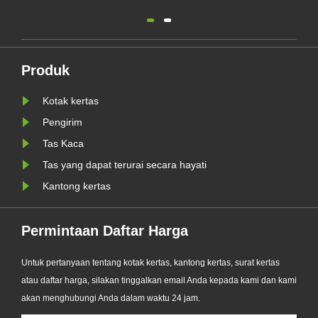
ramah lingkungan. Solusi
pengemasan ramah lingkungan
s
mendukung tren pengemasan
bebas plastik dan membantu bisnis
Produk
mempersiapkan persyaratan
Kotak kertas
tong
pengemasan berkelanjutan PPWR
..
UE yang baru.
Pengirim
Tas Kaca
Tas yang dapat terurai secara hayati
Kantong kertas
Permintaan Daftar Harga
Untuk pertanyaan tentang kotak kertas, kantong kertas, surat kertas
atau daftar harga, silakan tinggalkan email Anda kepada kami dan kami
akan menghubungi Anda dalam waktu 24 jam.