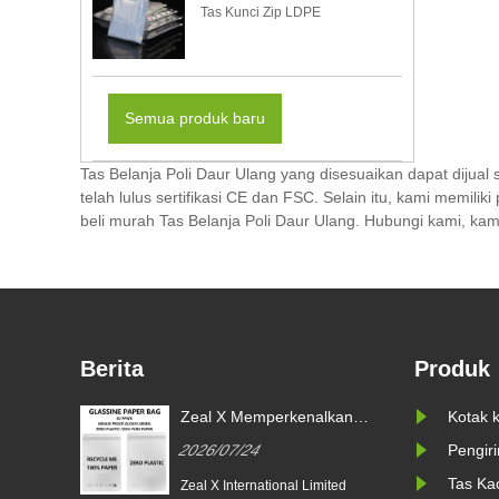
Tas Kunci Zip LDPE
Semua produk baru
Tas Belanja Poli Daur Ulang yang disesuaikan dapat dijual
telah lulus sertifikasi CE dan FSC. Selain itu, kami memil
beli murah Tas Belanja Poli Daur Ulang. Hubungi kami, ka
Berita
Produk
al X Memperkenalkan
Zeal X Meluncurkan Kant
Kotak 
ntong Kertas Glassine
Kertas Glassine Khusus u
26/07/24
2026/07/22
Pengir
usus untuk Kemasan
Membantu Merek Global
rkelanjutan dan Kepatuhan
Menggantikan Kemasan Pl
Tas Ka
l X International Limited
Seiring dengan meningkatnya