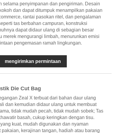
n selama penyimpanan dan pengiriman. Desain
 kokoh dan dapat ditumpuk menampilkan pakaian
ommerce, rantai pasokan ritel, dan pengalaman
perti tas berbahan campuran, konstruksi
enuhnya dapat didaur ulang di sebagian besar
tu merek mengurangi limbah, menurunkan emisi
intaan pengemasan ramah lingkungan.
mengirimkan permintaan
tik Die Cut Bag
pegangan Zeal X terbuat dari bahan daur ulang
li dan kemudian didaur ulang untuk membuat
 lama, tidak mudah pecah, tidak mudah sobek; Tas
lu khawatir basah, cukup keringkan dengan tisu.
yang kuat, mudah digunakan dan nyaman
pakaian, kerajinan tangan, hadiah atau barang