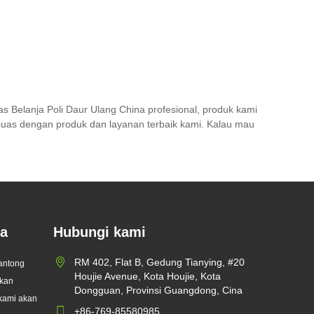
as Belanja Poli Daur Ulang China profesional, produk kami
an puas dengan produk dan layanan terbaik kami. Kalau mau
ga
Hubungi kami
urkan Kantong
RM 402, Flat B, Gedung Tianying, #20
kantong
ne Khusus untuk
Houjie Avenue, Kota Houjie, Kota
akan
ek Global
Dongguan, Provinsi Guangdong, Cina
kami akan
Kemasan Plastik
meningkatnya
+86-769-85580985