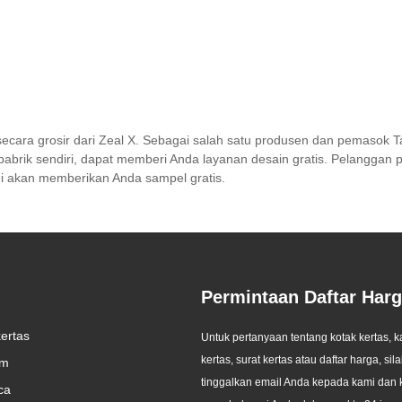
 secara grosir dari Zeal X. Sebagai salah satu produsen dan pemasok T
iki pabrik sendiri, dapat memberi Anda layanan desain gratis. Pelangg
mi akan memberikan Anda sampel gratis.
Permintaan Daftar Har
ong
kertas
Zeal X Memperkenalkan
Zeal X Melunc
Untuk pertanyaan tentang kotak kertas, 
ntuk
Kantong Kertas Glassine
Kertas Glassi
kertas, surat kertas atau daftar harga, sil
im
2026/07/24
2026/07/22
Khusus untuk Kemasan
Membantu Mer
tinggalkan email Anda kepada kami dan 
astik
ca
Berkelanjutan dan Kepatuhan
Menggantikan 
Zeal X International Limited
Seiring dengan 