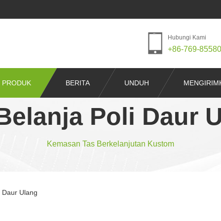
Hubungi Kami
+86-769-8558
PRODUK
BERITA
UNDUH
MENGIRIM
Belanja Poli Daur 
Kemasan Tas Berkelanjutan Kustom
i Daur Ulang