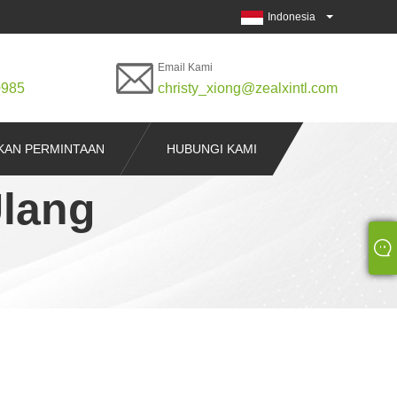
Indonesia
Email Kami
0985
christy_xiong@zealxintl.com
KAN PERMINTAAN
HUBUNGI KAMI
Ulang