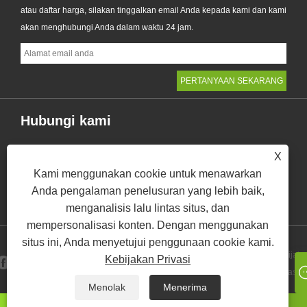
atau daftar harga, silakan tinggalkan email Anda kepada kami dan kami
akan menghubungi Anda dalam waktu 24 jam.
Hubungi kami
RM 402, Flat B, Gedung Tianying, #20 Houjie Avenue,
X
Kota Houjie, Kota Dongguan, Provinsi Guangdong, Cina
Kami menggunakan cookie untuk menawarkan
+86-769-85580985
Anda pengalaman penelusuran yang lebih baik,
christy_xiong@zealxintl.com
menganalisis lalu lintas situs, dan
mempersonalisasi konten. Dengan menggunakan
situs ini, Anda menyetujui penggunaan cookie kami.
Kebijaka
Kebijakan Privasi
Links
Sitemap
RSS
XML
Privasi
Menolak
Menerima
Hak Cipta © 2023 Zeal X International Limited - Kotak Kertas, Kantong