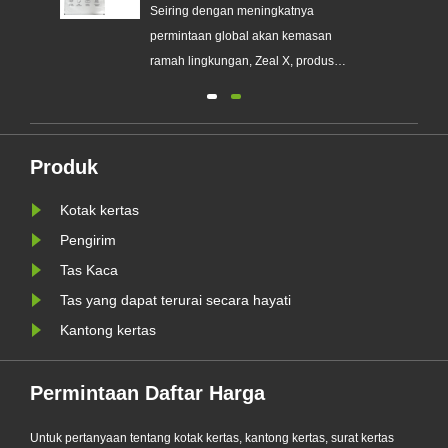
an
Menggantikan Kemasan Plastik
Seiring dengan meningkatnya
Sekali Pakai
a
permintaan global akan kemasan
erek
ramah lingkungan, Zeal X, produsen
kemasan profesional ramah
lingkungan, secara resmi
meluncurkan seri Kantong Kertas
nis
Kaca Kustom yang telah
Produk
ditingkatkan. Dirancang sebagai
Kotak kertas
WR
alternatif premium terhadap kantong
plastik tradisional, produk baru......
Pengirim
Tas Kaca
Tas yang dapat terurai secara hayati
Kantong kertas
Permintaan Daftar Harga
Untuk pertanyaan tentang kotak kertas, kantong kertas, surat kertas