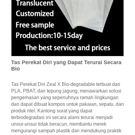
Tas Perekat Diri yang Dapat Terurai Secara
Bio
Tas Perekat Diri Zeal X Bio-degradable terbuat dari
PLA, PBAT, dan tepung jagung, menawarkan solusi
pengemasan yang sepenuhnya ramah lingkungan
dan dapat dibuat kompos untuk pakaian, sepatu, dan
produk ritel. Kantong surat yang dapat
terbiodegradasi ini secara alami terurai menjadi
unsur-unsur tidak beracun, membantu merek
mengurangi sampah plastik dan mendukung praktik