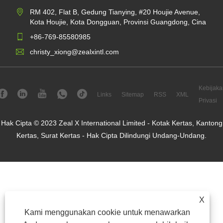
RM 402, Flat B, Gedung Tianying, #20 Houjie Avenue,
Kota Houjie, Kota Dongguan, Provinsi Guangdong, Cina
+86-769-85580985
christy_xiong@zealxintl.com
Kebijaka
Links
Sitemap
RSS
XML
Privasi
Hak Cipta © 2023 Zeal X International Limited - Kotak Kertas, Kantong
Kertas, Surat Kertas - Hak Cipta Dilindungi Undang-Undang.
X
Kami menggunakan cookie untuk menawarkan