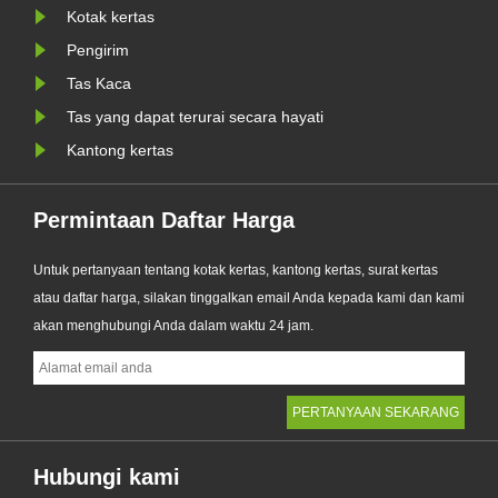
Kotak kertas
WR
alternatif premium terhadap kantong
plastik tradisional, produk baru......
Pengirim
Tas Kaca
Tas yang dapat terurai secara hayati
Kantong kertas
Permintaan Daftar Harga
Untuk pertanyaan tentang kotak kertas, kantong kertas, surat kertas
atau daftar harga, silakan tinggalkan email Anda kepada kami dan kami
akan menghubungi Anda dalam waktu 24 jam.
Hubungi kami