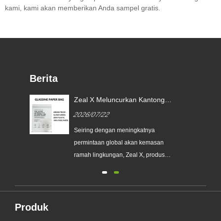
kami, kami akan memberikan Anda sampel gratis.
Berita
Zeal X Meluncurkan Kantong
Kertas Glassine Khusus untuk
2026/07/22
Membantu Merek Global
an
Menggantikan Kemasan Plastik
Seiring dengan meningkatnya
Sekali Pakai
a
permintaan global akan kemasan
erek
ramah lingkungan, Zeal X, produsen
kemasan profesional ramah
lingkungan, secara resmi
meluncurkan seri Kantong Kertas
nis
Kaca Kustom yang telah
Produk
ditingkatkan. Dirancang sebagai