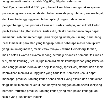
yang umum digunakan adalah 40g, 60g, 80g dan seterusnya.
Zeal X juga bersertifikat FSC, yang berarti kami tidak menggunakan spesies
pohon yang terancam punah atau bahan mentah yang ditebang secara ilegal,
dan kami bertanggung jawab terhadap lingkungan dalam desain,
pengembangan, dan produksi kemasan. Kertas berlapis, kertas kraft, karton
putih, kertas tulis , Kertas kaca, kertas lilin, plastik dan bahan lainnya dapat
memenuhi kebutuhan berbagai jenis tas yang indah, daur ulang, daur ulang.
Zeal X memiliki peralatan yang lengkap, selain beberapa mesin peniup film
yang umum digunakan, mesin cetak minyak 7 warna Heidelberg Jerman,
mesin cetak 4 warna Akiyama Jepang, semua jenis mesin pembuat tas, mesin
tepi, mesin kancing , Zeal X juga memiliki mesin kantong kertas yang istimewa
dan canggih di industrinya, dari segi teknologi, spesifikasi, standar dan aspek
kepraktisan memiliki keunggulan yang tiada tara. Kemasan Zeal X dapat
mencapai produksi kantong kertas bebas plastik yang efisien dan berkualitas
tinggi untuk memenuhi kebutuhan banyak pelanggan dalam spesifikasi yang
berbeda, terutama produksi kantong kertas, yang merupakan keunggulan
teknis yang kuat dalam industri.