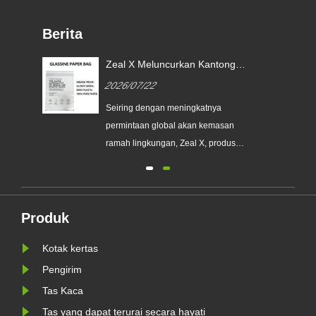
Berita
Zeal X Meluncurkan Kantong
Kertas Glassine Khusus untuk
2026/07/22
Membantu Merek Global
an
Menggantikan Kemasan Plastik
Seiring dengan meningkatnya
Sekali Pakai
a
permintaan global akan kemasan
erek
ramah lingkungan, Zeal X, produsen
kemasan profesional ramah
lingkungan, secara resmi
meluncurkan seri Kantong Kertas
nis
Kaca Kustom yang telah
Produk
ditingkatkan. Dirancang sebagai
Kotak kertas
WR
alternatif premium terhadap kantong
plastik tradisional, produk baru......
Pengirim
Tas Kaca
Tas yang dapat terurai secara hayati