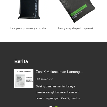
Tas pengiriman yang dapat terbiodegradasi
Tas yang dapat digunakan kembali secara biodegradable
Berita
Zeal X Meluncurkan Kantong
Kertas Glassine Khusus untuk
2026/07/22
Membantu Merek Global
an
Menggantikan Kemasan Plastik
Seiring dengan meningkatnya
Sekali Pakai
a
permintaan global akan kemasan
erek
ramah lingkungan, Zeal X, produsen
kemasan profesional ramah