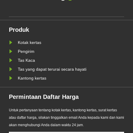
lingkungan, secara resmi
meluncurkan seri Kantong Kertas
nis
Kaca Kustom yang telah
ditingkatkan. Dirancang sebagai
Produk
WR
alternatif premium terhadap kantong
plastik tradisional, produk baru......
Kotak kertas
Pengirim
Tas Kaca
Tas yang dapat terurai secara hayati
Kantong kertas
Permintaan Daftar Harga
Untuk pertanyaan tentang kotak kertas, kantong kertas, surat kertas
atau daftar harga, silakan tinggalkan email Anda kepada kami dan kami
akan menghubungi Anda dalam waktu 24 jam.