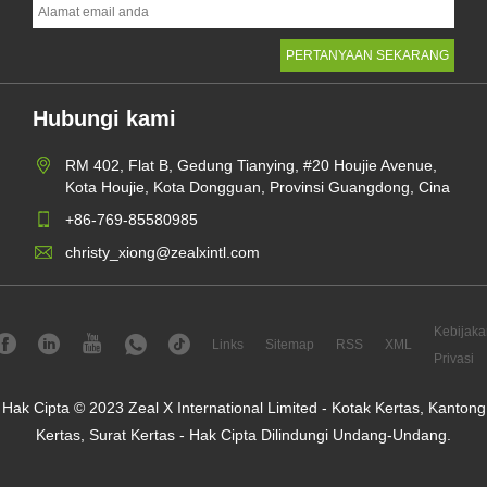
Hubungi kami
RM 402, Flat B, Gedung Tianying, #20 Houjie Avenue,
Kota Houjie, Kota Dongguan, Provinsi Guangdong, Cina
+86-769-85580985
christy_xiong@zealxintl.com
Kebijaka
Links
Sitemap
RSS
XML
Privasi
Hak Cipta © 2023 Zeal X International Limited - Kotak Kertas, Kantong
Kertas, Surat Kertas - Hak Cipta Dilindungi Undang-Undang.