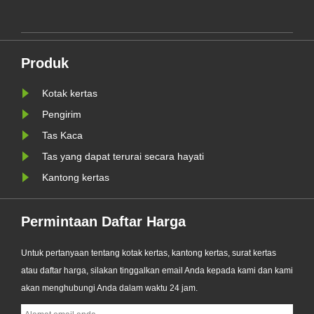
lingkungan, secara resmi
meluncurkan seri Kantong Kertas
nis
Kaca Kustom yang telah
ditingkatkan. Dirancang sebagai
Produk
WR
alternatif premium terhadap kantong
plastik tradisional, produk baru......
Kotak kertas
Pengirim
Tas Kaca
Tas yang dapat terurai secara hayati
Kantong kertas
Permintaan Daftar Harga
Untuk pertanyaan tentang kotak kertas, kantong kertas, surat kertas
atau daftar harga, silakan tinggalkan email Anda kepada kami dan kami
akan menghubungi Anda dalam waktu 24 jam.