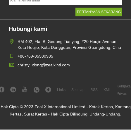
Hubungi kami
RM 402, Flat B, Gedung Tianying, #20 Houjie Avenue,
Kota Houjie, Kota Dongguan, Provinsi Guangdong, Cina
+86-769-85580985
christy_xiong@zealxintl.com
Kebijaka
Links
Sitemap
RSS
XML
Privasi
Hak Cipta © 2023 Zeal X International Limited - Kotak Kertas, Kantong
Kertas, Surat Kertas - Hak Cipta Dilindungi Undang-Undang.