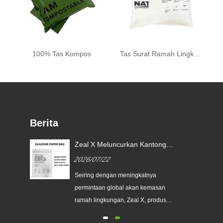
100% Tas Kompos
Tas Surat Ramah Lingkungan
Berita
Zeal X Meluncurkan Kantong
Kertas Glassine Khusus untuk
2026/07/22
Membantu Merek Global
an
Menggantikan Kemasan Plastik
Seiring dengan meningkatnya
Sekali Pakai
a
permintaan global akan kemasan
erek
ramah lingkungan, Zeal X, produsen
kemasan profesional ramah