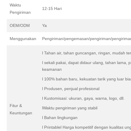
Waktu
12-15 Hari
Pengiriman
OEM/ODM
Ya
Menggunakan
Pengiriman/pengemasan/pengiriman/pengirima
l Tahan air, tahan guncangan, ringan, mudah ter
l sekali pakai, dapat didaur ulang, tahan lama, p
keamanan
l 100% bahan baru, kekuatan tarik yang luar bi
l Produsen, penjual profesional
l Kustomisasi: ukuran, gaya, warna, logo, dll.
Fitur &
lWaktu pengiriman yang stabil
Keuntungan
l Bahan lingkungan
l Printablel Harga kompetitif dengan kualitas un