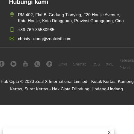
Hubungi kami
RM 402, Flat B, Gedung Tianying, #20 Houjie Avenue,
Kota Houjie, Kota Dongguan, Provinsi Guangdong, Cina
+86-769-85580985
christy_xiong@zealxintl.com
Kebijaka
Links
Sitemap
RSS
XML
Privasi
Hak Cipta © 2023 Zeal X International Limited - Kotak Kertas, Kantong
Kertas, Surat Kertas - Hak Cipta Dilindungi Undang-Undang.
X