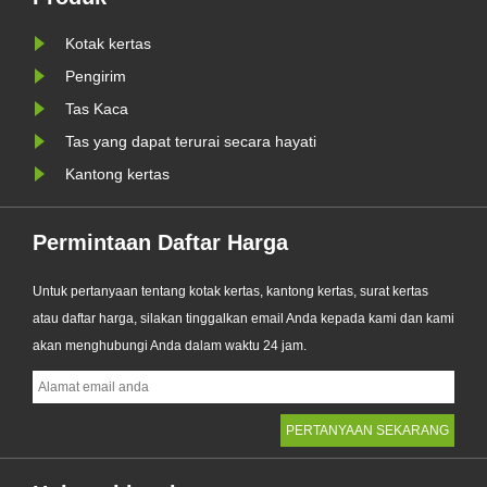
WR
alternatif premium terhadap kantong
plastik tradisional, produk baru......
Kotak kertas
Pengirim
Tas Kaca
Tas yang dapat terurai secara hayati
Kantong kertas
Permintaan Daftar Harga
Untuk pertanyaan tentang kotak kertas, kantong kertas, surat kertas
atau daftar harga, silakan tinggalkan email Anda kepada kami dan kami
akan menghubungi Anda dalam waktu 24 jam.