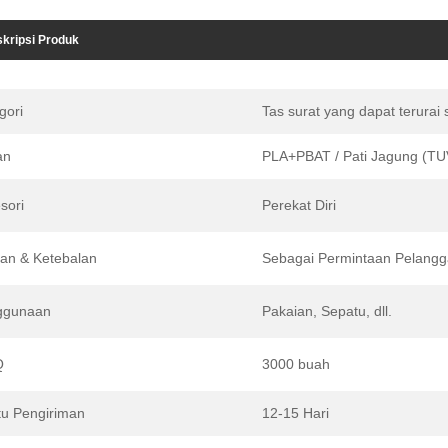
kripsi Produk
gori
Tas surat yang dapat terurai 
an
PLA+PBAT / Pati Jagung (TU
sori
Perekat Diri
an & Ketebalan
Sebagai Permintaan Pelang
ggunaan
Pakaian, Sepatu, dll.
Q
3000 buah
u Pengiriman
12-15 Hari