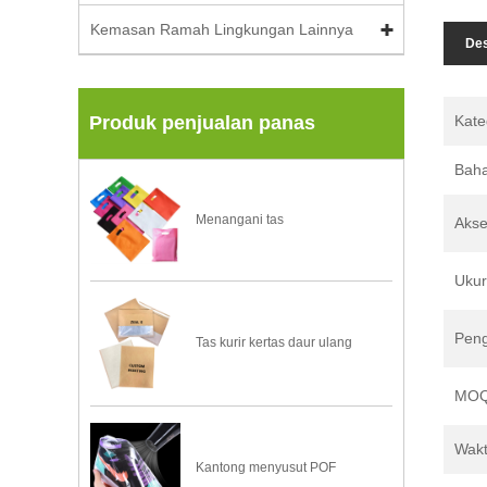
Kemasan Ramah Lingkungan Lainnya
Des
Kate
Produk penjualan panas
Bah
Menangani tas
Akse
Ukur
Pen
Tas kurir kertas daur ulang
MO
Wakt
Kantong menyusut POF