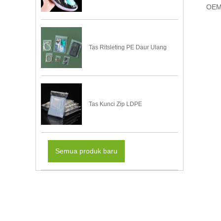
OEM
Tas Ritsleting PE Daur Ulang
Tas Kunci Zip LDPE
Semua produk baru