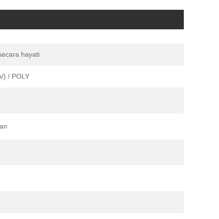
secara hayati
V) / POLY
gan