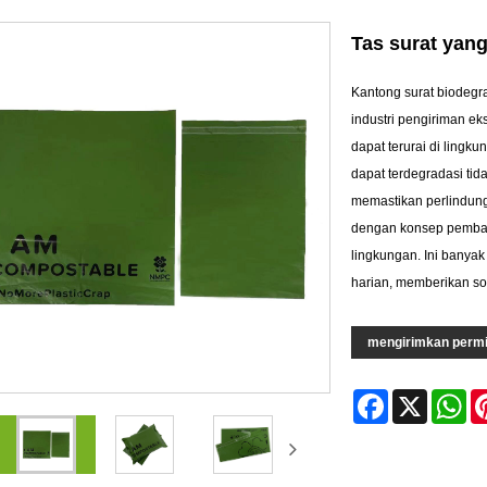
Tas surat yang
Kantong surat biodegr
industri pengiriman eks
dapat terurai di lingk
dapat terdegradasi tid
memastikan perlindung
dengan konsep pemba
lingkungan. Ini banyak
harian, memberikan so
mengirimkan perm
Facebook
X
Wh