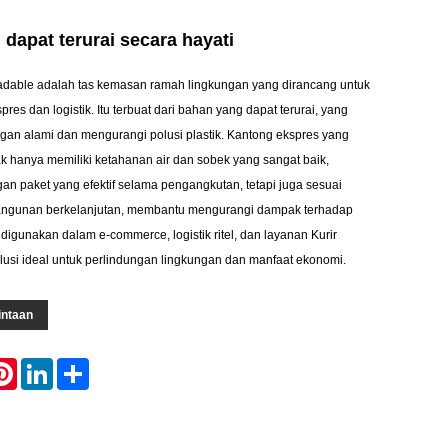
 dapat terurai secara hayati
adable adalah tas kemasan ramah lingkungan yang dirancang untuk
pres dan logistik. Itu terbuat dari bahan yang dapat terurai, yang
ungan alami dan mengurangi polusi plastik. Kantong ekspres yang
ak hanya memiliki ketahanan air dan sobek yang sangat baik,
an paket yang efektif selama pengangkutan, tetapi juga sesuai
ngunan berkelanjutan, membantu mengurangi dampak terhadap
 digunakan dalam e-commerce, logistik ritel, dan layanan Kurir
lusi ideal untuk perlindungan lingkungan dan manfaat ekonomi.
intaan
atsApp
Pinterest
LinkedIn
Share