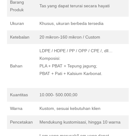
Barang
Tas yang dapat terurai secara hayati
Produk
Ukuran
Khusus, ukuran berbeda tersedia
Ketebalan
20 mikron-160 mikron / Custom
LDPE / HDPE / PP / OPP / CPE /, dll…
Komposisi:
Bahan
PLA + PBAT + Tepung jagung;
PBAT + Pati + Kalsium Karbonat.
Kuantitas
10.000- 500.000,00
Warna
Kustom, sesuai kebutuhan klien
Pencetakan
Mendukung kustomisasi, hingga 10 warna
Lem yang merusak/Lem yang dapat