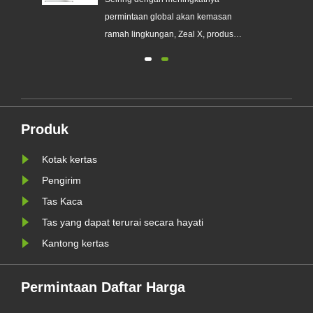
Sekali Pakai
a
permintaan global akan kemasan
erek
ramah lingkungan, Zeal X, produsen
kemasan profesional ramah
lingkungan, secara resmi
meluncurkan seri Kantong Kertas
nis
Kaca Kustom yang telah
ditingkatkan. Dirancang sebagai
Produk
WR
alternatif premium terhadap kantong
plastik tradisional, produk baru......
Kotak kertas
Pengirim
Tas Kaca
Tas yang dapat terurai secara hayati
Kantong kertas
Permintaan Daftar Harga