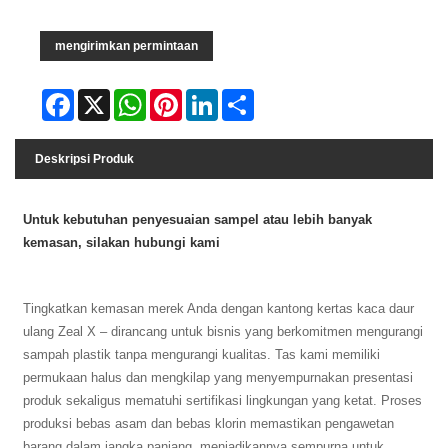
mengirimkan permintaan
Facebook
X
WhatsApp
Pinterest
LinkedIn
Share
Deskripsi Produk
Untuk kebutuhan penyesuaian sampel atau lebih banyak
kemasan, silakan hubungi kami
Tingkatkan kemasan merek Anda dengan kantong kertas kaca daur
ulang Zeal X – dirancang untuk bisnis yang berkomitmen mengurangi
sampah plastik tanpa mengurangi kualitas. Tas kami memiliki
permukaan halus dan mengkilap yang menyempurnakan presentasi
produk sekaligus mematuhi sertifikasi lingkungan yang ketat. Proses
produksi bebas asam dan bebas klorin memastikan pengawetan
barang dalam jangka panjang, menjadikannya sempurna untuk