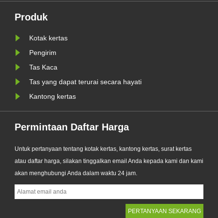
ditingkatkan. Dirancang sebagai
Produk
WR
alternatif premium terhadap kantong
plastik tradisional, produk baru......
Kotak kertas
Pengirim
Tas Kaca
Tas yang dapat terurai secara hayati
Kantong kertas
Permintaan Daftar Harga
Untuk pertanyaan tentang kotak kertas, kantong kertas, surat kertas
atau daftar harga, silakan tinggalkan email Anda kepada kami dan kami
akan menghubungi Anda dalam waktu 24 jam.