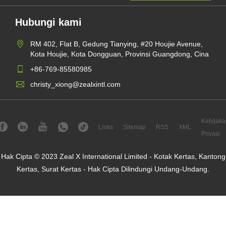
Hubungi kami
RM 402, Flat B, Gedung Tianying, #20 Houjie Avenue,
Kota Houjie, Kota Dongguan, Provinsi Guangdong, Cina
+86-769-85580985
christy_xiong@zealxintl.com
Kebijaka
Links
Sitemap
RSS
XML
Privasi
Hak Cipta © 2023 Zeal X International Limited - Kotak Kertas, Kantong
Kertas, Surat Kertas - Hak Cipta Dilindungi Undang-Undang.