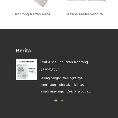
Kantong Kertas Kaca
Glassine Mailer yang ramah lingkungan
Berita
Zeal X Meluncurkan Kantong
Kertas Glassine Khusus untuk
2026/07/22
Membantu Merek Global
an
Menggantikan Kemasan Plastik
Seiring dengan meningkatnya
Sekali Pakai
a
permintaan global akan kemasan
erek
ramah lingkungan, Zeal X, produsen
kemasan profesional ramah
lingkungan, secara resmi
meluncurkan seri Kantong Kertas
nis
Kaca Kustom yang telah