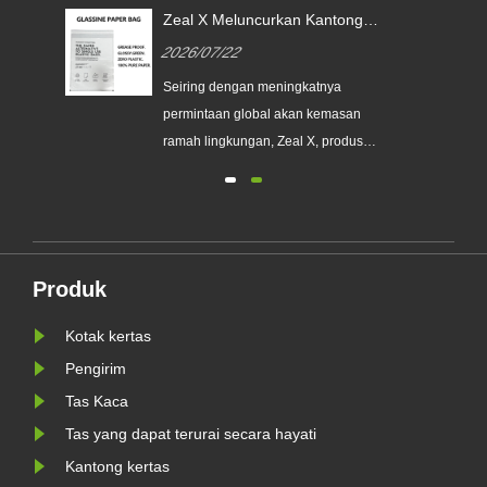
Zeal X Meluncurkan Kantong
Kertas Glassine Khusus untuk
2026/07/22
Membantu Merek Global
an
Menggantikan Kemasan Plastik
Seiring dengan meningkatnya
Sekali Pakai
a
permintaan global akan kemasan
erek
ramah lingkungan, Zeal X, produsen
kemasan profesional ramah
lingkungan, secara resmi
meluncurkan seri Kantong Kertas
nis
Kaca Kustom yang telah
ditingkatkan. Dirancang sebagai
Produk
WR
alternatif premium terhadap kantong
plastik tradisional, produk baru......
Kotak kertas
Pengirim
Tas Kaca
Tas yang dapat terurai secara hayati
Kantong kertas