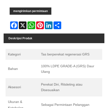
mengirimkan permintaan
Facebook
X
WhatsApp
Pinterest
LinkedIn
Share
Deskripsi Produk
Kategori
Tas berperekat regenerasi GRS
100% LDPE GRADE-A (GRS) Daur
Bahan
Ulang
Perekat Diri, Ritsleting atau
Aksesori
Disesuaikan
Ukuran &
Sebagai Permintaan Pelanggan
Ketebalan