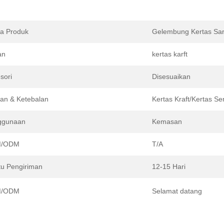
a Produk
Gelembung Kertas Sa
an
kertas karft
sori
Disesuaikan
an & Ketebalan
Kertas Kraft/Kertas Se
ggunaan
Kemasan
/ODM
T/A
u Pengiriman
12-15 Hari
/ODM
Selamat datang