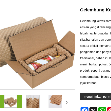
Gelembung Ke
Gelembung kertas sar
efisien yang dirancang
lebahnya, terbuat dari 
sifat bantalan dan pe
secara efektif menyer
pengiriman dan penyi
tradisional, bahan ini 
menimbulkan polusi. J
produk, seperti barang
sempurna bagi bisnis
jejak karbon.
mengirimkan perm
Facebook
X
Wh