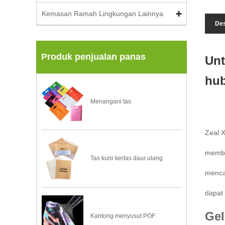
Kemasan Ramah Lingkungan Lainnya
Des
Produk penjualan panas
Unt
hub
Menangani tas
Zeal X
membe
Tas kurir kertas daur ulang
mencak
dapat 
Gel
Kantong menyusut POF