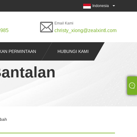
Indonesia
Email Kami
0985
christy_xiong@zealxintl.com
KAN PERMINTAAN
HUBUNGI KAMI
antalan
ebah