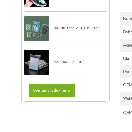
Nam
Tas Ritsleting PE Daur Ulang
Bah
Akse
Ukur
Tas Kunci Zip LDPE
Pen
OEM
Semua produk baru
Wakt
OEM