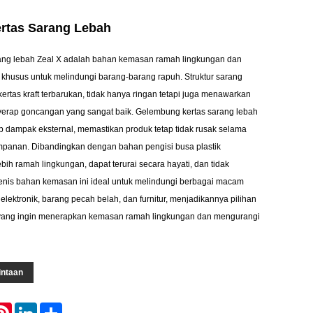
rtas Sarang Lebah
ang lebah Zeal X adalah bahan kemasan ramah lingkungan dan
 khusus untuk melindungi barang-barang rapuh. Struktur sarang
kertas kraft terbarukan, tidak hanya ringan tetapi juga menawarkan
nyerap goncangan yang sangat baik. Gelembung kertas sarang lebah
ap dampak eksternal, memastikan produk tetap tidak rusak selama
mpanan. Dibandingkan dengan bahan pengisi busa plastik
lebih ramah lingkungan, dapat terurai secara hayati, dan tidak
enis bahan kemasan ini ideal untuk melindungi berbagai macam
 elektronik, barang pecah belah, dan furnitur, menjadikannya pilihan
 yang ingin menerapkan kemasan ramah lingkungan dan mengurangi
intaan
atsApp
Pinterest
LinkedIn
Share