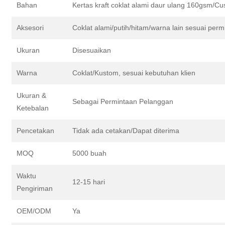
Bahan
Kertas kraft coklat alami daur ulang 160gsm/C
Aksesori
Coklat alami/putih/hitam/warna lain sesuai perm
Ukuran
Disesuaikan
Warna
Coklat/Kustom, sesuai kebutuhan klien
Ukuran &
Sebagai Permintaan Pelanggan
Ketebalan
Pencetakan
Tidak ada cetakan/Dapat diterima
MOQ
5000 buah
Waktu
12-15 hari
Pengiriman
OEM/ODM
Ya