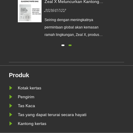
Zeal X Meluncurkan Kantong
Kertas Glassine Khusus untuk
2026/07/22
Membantu Merek Global
an
Menggantikan Kemasan Plastik
Seiring dengan meningkatnya
Sekali Pakai
a
permintaan global akan kemasan
erek
ramah lingkungan, Zeal X, produsen
kemasan profesional ramah
lingkungan, secara resmi
meluncurkan seri Kantong Kertas
nis
Kaca Kustom yang telah
ditingkatkan. Dirancang sebagai
Produk
WR
alternatif premium terhadap kantong
plastik tradisional, produk baru......
Kotak kertas
Pengirim
Tas Kaca
Tas yang dapat terurai secara hayati
Kantong kertas