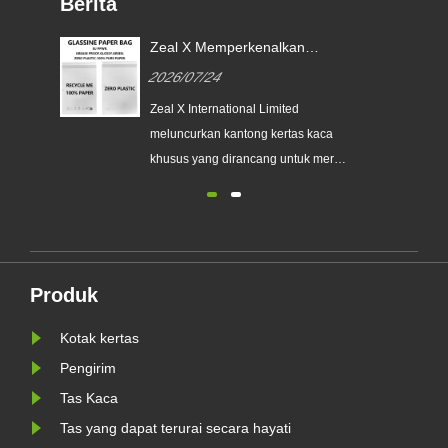
Berita
g
Zeal X Memperkenalkan
uk
Kantong Kertas Glassine
2026/07/24
Khusus untuk Kemasan
tik
Berkelanjutan dan Kepatuhan
Zeal X International Limited
PPWR UE
n
meluncurkan kantong kertas kaca
usen
khusus yang dirancang untuk merek
ramah lingkungan. Solusi
pengemasan ramah lingkungan
s
mendukung tren pengemasan
bebas plastik dan membantu bisnis
mempersiapkan persyaratan
Produk
tong
pengemasan berkelanjutan PPWR
..
UE yang baru.
Kotak kertas
Pengirim
Tas Kaca
Tas yang dapat terurai secara hayati