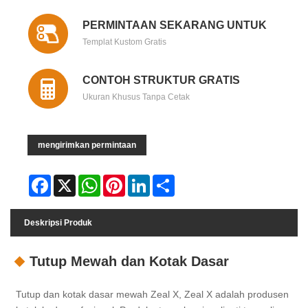
PERMINTAAN SEKARANG UNTUK
Templat Kustom Gratis
CONTOH STRUKTUR GRATIS
Ukuran Khusus Tanpa Cetak
mengirimkan permintaan
Facebook
X
WhatsApp
Pinterest
LinkedIn
Share
Deskripsi Produk
Tutup Mewah dan Kotak Dasar
Tutup dan kotak dasar mewah Zeal X, Zeal X adalah produsen