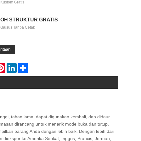
 Kustom Gratis
OH STRUKTUR GRATIS
Khusus Tanpa Cetak
intaan
atsApp
Pinterest
LinkedIn
Share
inggi, tahan lama, dapat digunakan kembali, dan didaur
kemasan dirancang untuk menarik mode buka dan tutup,
pilkan barang Anda dengan lebih baik. Dengan lebih dari
 diekspor ke Amerika Serikat, Inggris, Prancis, Jerman,