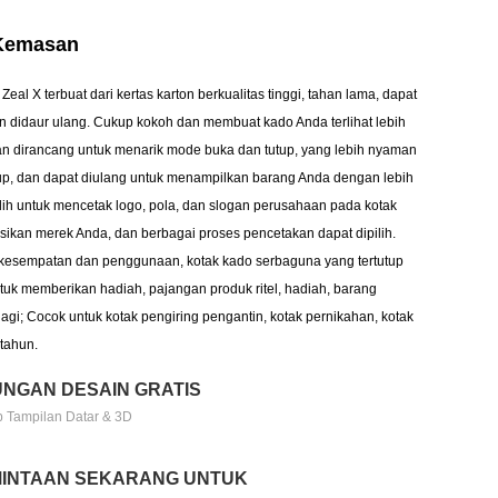
 Kemasan
al X terbuat dari kertas karton berkualitas tinggi, tahan lama, dapat
n didaur ulang. Cukup kokoh dan membuat kado Anda terlihat lebih
n dirancang untuk menarik mode buka dan tutup, yang lebih nyaman
tup, dan dapat diulang untuk menampilkan barang Anda dengan lebih
lih untuk mencetak logo, pola, dan slogan perusahaan pada kotak
ikan merek Anda, dan berbagai proses pencetakan dapat dipilih.
kesempatan dan penggunaan, kotak kado serbaguna yang tertutup
tuk memberikan hadiah, pajangan produk ritel, hadiah, barang
gi; Cocok untuk kotak pengiring pengantin, kotak pernikahan, kotak
 tahun.
NGAN DESAIN GRATIS
 Tampilan Datar & 3D
INTAAN SEKARANG UNTUK