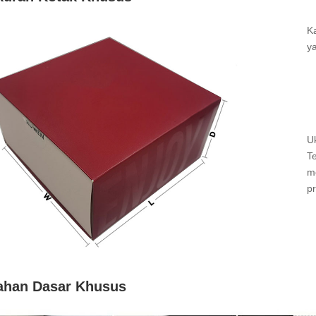
K
y
●
●
●
U
T
m
p
ahan Dasar Khusus