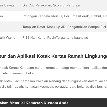
ses Bawaan
Die Cut, Perekatan, Scoring, Perforasi
an
Potongan Jendela Khusus, Foil Emas/Perak, Timbul, T
i
Tampilan Datar, Mock-up 3D, Pengambilan Sampel Fisi
alik Waktu
7-15 Hari Kerja, Rush/Tergantung kuantitas
itur dan Aplikasi Kotak Kertas Ramah Lingkung
: Kotak Kertas Kemasan bahan kertas tembaga memberikan kualitas dan
s, lebih nyaman dibuka.
si: Kotak Laci Kemasan Pakaian Renang dapat digunakan dalam kacamat
 digital, hadiah, kemasan kosmetik, pergudangan, belanja, distribusi d
lakan Memulai Kemasan Kustom Anda