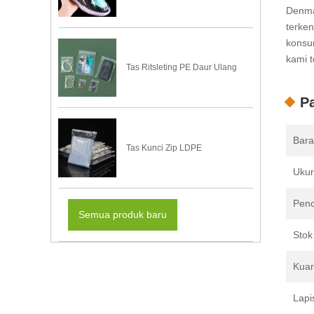
Denmar
terke
konsu
kami t
Tas Ritsleting PE Daur Ulang
Pa
Bara
Tas Kunci Zip LDPE
Uku
Penc
Semua produk baru
Stok
Kuan
Lapi