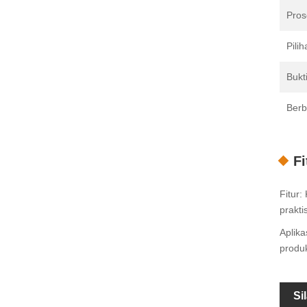
Pro
Pilih
Bukt
Berb
F
Fitur
prakti
Aplika
produk
Si