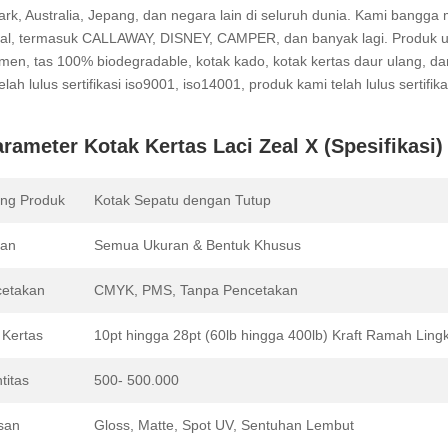
k, Australia, Jepang, dan negara lain di seluruh dunia. Kami bangga 
nal, termasuk CALLAWAY, DISNEY, CAMPER, dan banyak lagi. Produk ut
men, tas 100% biodegradable, kotak kado, kotak kertas daur ulang, 
elah lulus sertifikasi iso9001, iso14001, produk kami telah lulus serti
rameter Kotak Kertas Laci Zeal X (Spesifikasi)
ng Produk
Kotak Sepatu dengan Tutup
ran
Semua Ukuran & Bentuk Khusus
etakan
CMYK, PMS, Tanpa Pencetakan
 Kertas
10pt hingga 28pt (60lb hingga 400lb) Kraft Ramah Lin
titas
500- 500.000
san
Gloss, Matte, Spot UV, Sentuhan Lembut