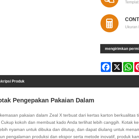
Templat
CONT
Ukuran 
mengirimkan perm
Facebook
X
Wh
kripsi Produk
otak Pengepakan Pakaian Dalam
kemasan pakaian dalam Zeal X terbuat dari kertas karton berkualitas t
. Cukup kokoh dan membuat kado Anda terlihat lebih canggih. Kotak 
ebih nyaman untuk dibuka dan ditutup, dan dapat diulang untuk menam
un pengalaman produksi dan ekspor serta metode inovatif, produk kami