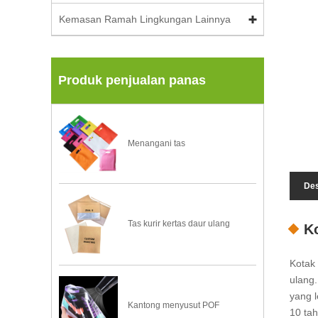
Kemasan Ramah Lingkungan Lainnya
Produk penjualan panas
Menangani tas
Des
Tas kurir kertas daur ulang
K
Kotak 
ulang
yang l
Kantong menyusut POF
10 tah