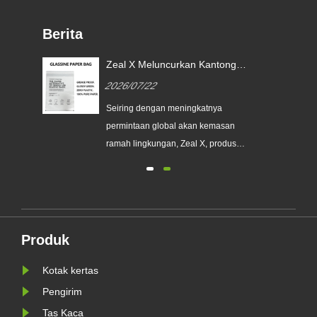
Berita
Zeal X Meluncurkan Kantong
Kertas Glassine Khusus untuk
2026/07/22
Membantu Merek Global
an
Menggantikan Kemasan Plastik
Seiring dengan meningkatnya
Sekali Pakai
a
permintaan global akan kemasan
erek
ramah lingkungan, Zeal X, produsen
kemasan profesional ramah
lingkungan, secara resmi
meluncurkan seri Kantong Kertas
nis
Kaca Kustom yang telah
ditingkatkan. Dirancang sebagai
Produk
WR
alternatif premium terhadap kantong
plastik tradisional, produk baru......
Kotak kertas
Pengirim
Tas Kaca