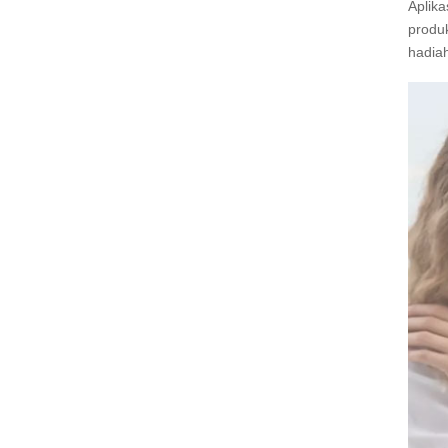
Aplik
produk
hadia