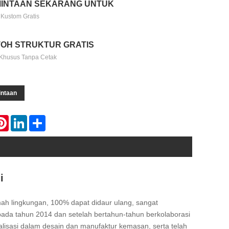
INTAAN SEKARANG UNTUK
 Kustom Gratis
OH STRUKTUR GRATIS
Khusus Tanpa Cetak
intaan
atsApp
Pinterest
LinkedIn
Share
i
mah lingkungan, 100% dapat didaur ulang, sangat
n pada tahun 2014 dan setelah bertahun-tahun berkolaborasi
lisasi dalam desain dan manufaktur kemasan, serta telah