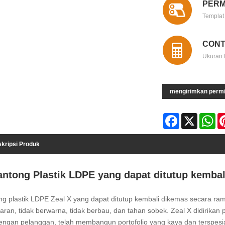
PERM
Templat
CONT
Ukuran 
mengirimkan perm
Facebook
X
Wh
kripsi Produk
antong Plastik LDPE yang dapat ditutup kembal
ng plastik LDPE Zeal X yang dapat ditutup kembali dikemas secara ra
aran, tidak berwarna, tidak berbau, dan tahan sobek. Zeal X didirika
dengan pelanggan, telah membangun portofolio yang kaya dan terspesia