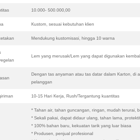
titas
10.000- 500.000,00
na
Kustom, sesuai kebutuhan klien
etakan
Mendukung kustomisasi, hingga 10 warna
s
Lem yang merusak/Lem yang dapat digunakan kembali
egelan
Dengan tas anyaman atau tas datar dalam Karton, di
asan
pelanggan
iriman
10-15 Hari Kerja, Rush/Tergantung kuantitas
* Tahan air, tahan guncangan, ringan, mudah terurai, 
* Sekali pakai, dapat didaur ulang, tahan lama, protek
* 100% bahan baru, kekuatan tarik yang luar biasa
* Produsen, penjual profesional