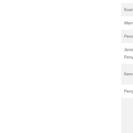
Kuan
War
Penc
Jeni
Peny
Kem
Peng