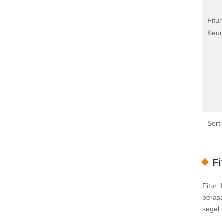
Fitur
Keu
Serti
Fi
Fitur
berasa
segel 