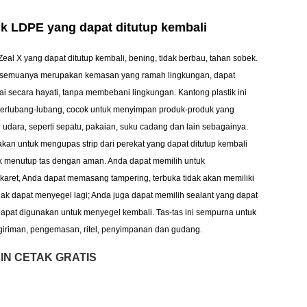
ik LDPE yang dapat ditutup kembali
eal X yang dapat ditutup kembali, bening, tidak berbau, tahan sobek.
semuanya merupakan kemasan yang ramah lingkungan, dapat
rai secara hayati, tanpa membebani lingkungan. Kantong plastik ini
berlubang-lubang, cocok untuk menyimpan produk-produk yang
udara, seperti sepatu, pakaian, suku cadang dan lain sebagainya.
akan untuk mengupas strip dari perekat yang dapat ditutup kembali
 menutup tas dengan aman. Anda dapat memilih untuk
aret, Anda dapat memasang tampering, terbuka tidak akan memiliki
tidak dapat menyegel lagi; Anda juga dapat memilih sealant yang dapat
dapat digunakan untuk menyegel kembali. Tas-tas ini sempurna untuk
iriman, pengemasan, ritel, penyimpanan dan gudang.
IN CETAK GRATIS