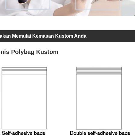
lakan Memulai Kemasan Kustom Anda
enis Polybag Kustom