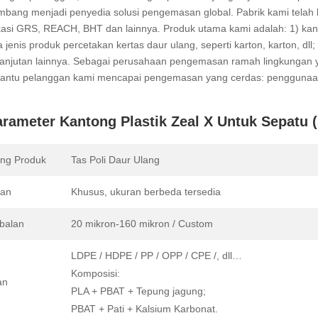
bang menjadi penyedia solusi pengemasan global. Pabrik kami telah lul
ikasi GRS, REACH, BHT dan lainnya. Produk utama kami adalah: 1) kant
 jenis produk percetakan kertas daur ulang, seperti karton, karton, dl
lanjutan lainnya. Sebagai perusahaan pengemasan ramah lingkungan 
ntu pelanggan kami mencapai pengemasan yang cerdas: penggunaan
rameter Kantong Plastik Zeal X Untuk Sepatu (
ng Produk
Tas Poli Daur Ulang
ran
Khusus, ukuran berbeda tersedia
balan
20 mikron-160 mikron / Custom
LDPE / HDPE / PP / OPP / CPE /, dll…
Komposisi:
an
PLA + PBAT + Tepung jagung;
PBAT + Pati + Kalsium Karbonat.