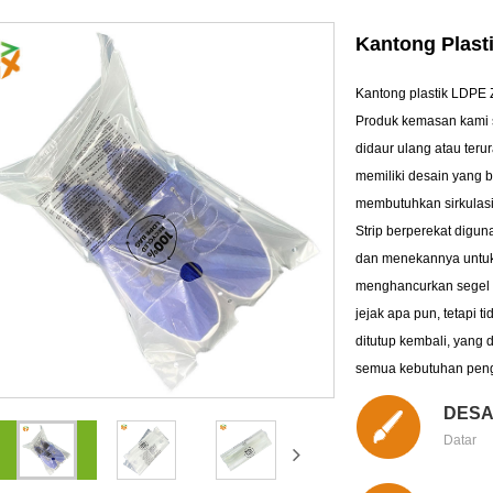
Kantong Plast
Kantong plastik LDPE Z
Produk kemasan kami 
didaur ulang atau teru
memiliki desain yang 
membutuhkan sirkulasi 
Strip berperekat digun
dan menekannya untuk
menghancurkan segel k
jejak apa pun, tetapi 
ditutup kembali, yang 
semua kebutuhan peng
DESA
Datar