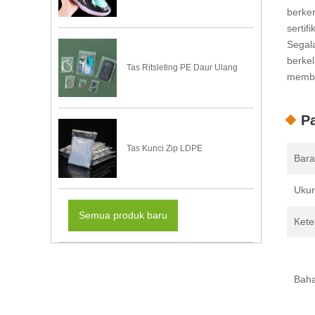
berkem
sertif
Segala
berke
Tas Ritsleting PE Daur Ulang
memba
Pa
Tas Kunci Zip LDPE
Bara
Uku
Semua produk baru
Kete
Bah