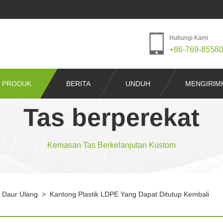
Hubungi Kami
+86-769-8558
PRODUK
BERITA
UNDUH
MENGIRIM
Tas berperekat
Kemasan Tas Berkelanjutan Kustom
i Daur Ulang
>
Kantong Plastik LDPE Yang Dapat Ditutup Kembali