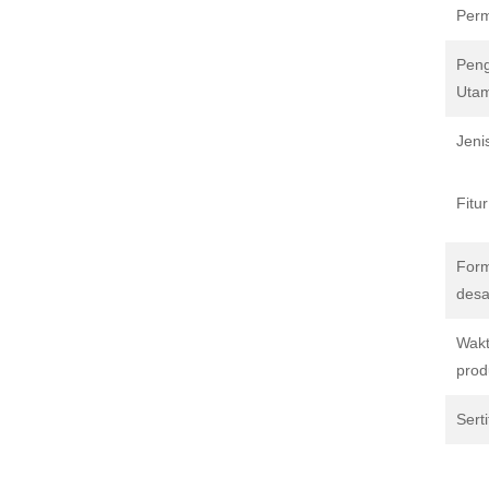
Per
Pen
Uta
Jeni
Fitur
For
desa
Wak
prod
Serti