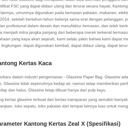
tifikat FSC yang dapat didaur ulang dan terurai secara hayati. Kanto
 lainnya, umumnya digunakan pada kemasan pakaian, makanan, elektron
 2014, setelah bertahun-tahun bekerja sama erat dengan pelanggan, p
dan profesional dalam desain dan manufaktur kemasan, dan telah ber
a menjadi mitra jangka panjang dari beberapa merek terkenal terma
ahaan yang kaya akan sejarah, kami selalu yakin bahwa kami dapa
lingkungan: dapat digunakan kembali, dapat didaur ulang, dapat terur
antong Kertas Kaca
erbaru dalam industri pengemasan - Glassine Paper Bag. Glassine adal
k. Glassine tidak sepenuhnya kedap air, namun tetap memberikan perl
lap dan halus, Glassine tetap dibuat hanya dari pulp kayu.
g kertas glassine terbuat dari kertas transparan yang semakin banyak
anjaan, toko sepatu, toko pakaian dan tempat lainnya luas untuk men
rameter Kantong Kertas Zeal X (Spesifikasi)