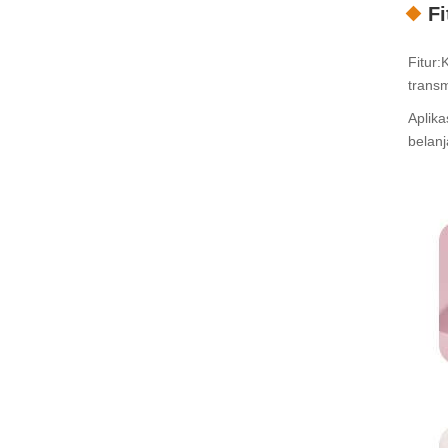
Fi
Fitur
transm
Aplika
belanj