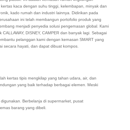
ng kertas kaca dengan suhu tinggi, kelembapan, minyak dan
ik, kado rumah dan industri lainnya. Didirikan pada
erusahaan ini telah membangun portofolio produk yang
kembang menjadi penyedia solusi pengemasan global. Kami
suk CALLAWAY, DISNEY, CAMPER dan banyak lagi. Sebagai
t membantu pelanggan kami dengan kemasan SMART yang
ai secara hayati, dan dapat dibuat kompos.
ah kertas tipis mengkilap yang tahan udara, air, dan
indungan yang baik terhadap berbagai elemen. Meski
 digunakan. Berbelanja di supermarket, pusat
gemas barang yang dibeli.