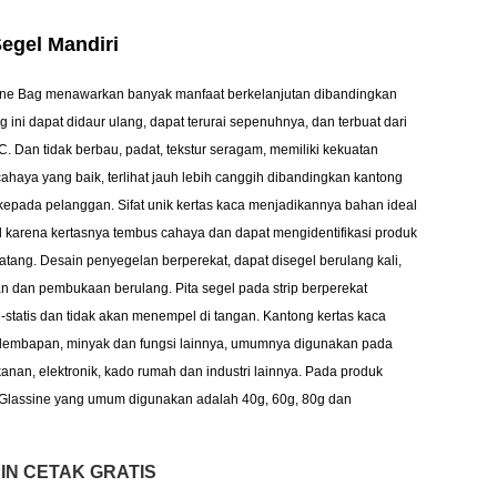
egel Mandiri
sine Bag menawarkan banyak manfaat berkelanjutan dibandingkan
g ini dapat didaur ulang, dapat terurai sepenuhnya, dan terbuat dari
SC. Dan tidak berbau, padat, tekstur seragam, memiliki kekuatan
 cahaya yang baik, terlihat jauh lebih canggih dibandingkan kantong
 kepada pelanggan. Sifat unik kertas kaca menjadikannya bahan ideal
l karena kertasnya tembus cahaya dan dapat mengidentifikasi produk
tang. Desain penyegelan berperekat, dapat disegel berulang kali,
n dan pembukaan berulang. Pita segel pada strip berperekat
i-statis dan tidak akan menempel di tangan. Kantong kertas kaca
elembapan, minyak dan fungsi lainnya, umumnya digunakan pada
nan, elektronik, kado rumah dan industri lainnya. Pada produk
 Glassine yang umum digunakan adalah 40g, 60g, 80g dan
IN CETAK GRATIS