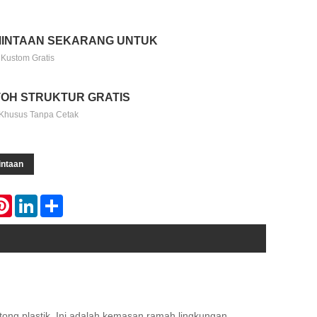
INTAAN SEKARANG UNTUK
 Kustom Gratis
OH STRUKTUR GRATIS
Khusus Tanpa Cetak
intaan
atsApp
Pinterest
LinkedIn
Share
ntong plastik. Ini adalah kemasan ramah lingkungan