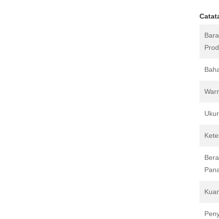
Catat
Bar
Prod
Bah
War
Uku
Kete
Bera
Pan
Kuan
Peny