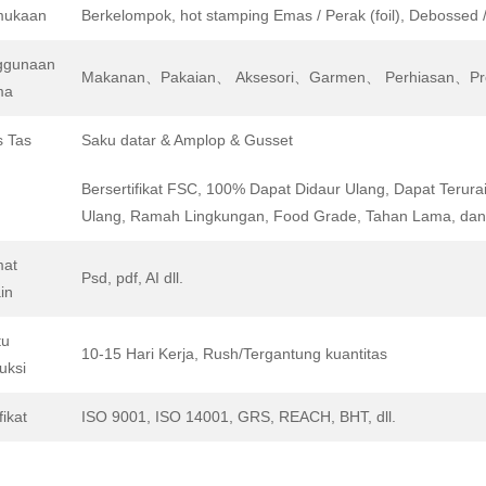
mukaan
Berkelompok, hot stamping Emas / Perak (foil), Debossed 
ggunaan
Makanan、Pakaian、 Aksesori、Garmen、 Perhiasan、Produ
ma
s Tas
Saku datar & Amplop & Gusset
Bersertifikat FSC, 100% Dapat Didaur Ulang, Dapat Terura
Ulang, Ramah Lingkungan, Food Grade, Tahan Lama, dan
mat
Psd, pdf, AI dll.
in
tu
10-15 Hari Kerja, Rush/Tergantung kuantitas
uksi
fikat
ISO 9001, ISO 14001, GRS, REACH, BHT, dll.