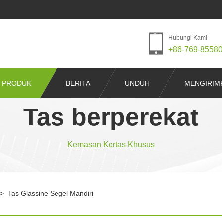
Hubungi Kami
+86-769-8558
PRODUK
BERITA
UNDUH
MENGIRIM
Tas berperekat
Kemasan Kertas Khusus
>
Tas Glassine Segel Mandiri