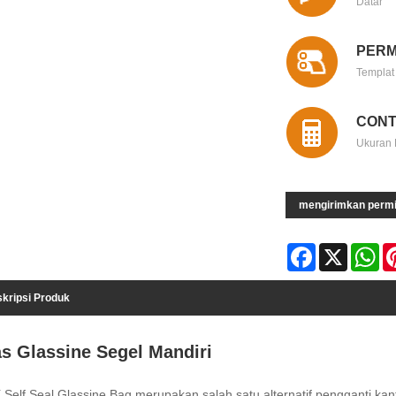
Datar
PERM
Templat
CONT
Ukuran 
mengirimkan perm
Facebook
X
Wh
kripsi Produk
s Glassine Segel Mandiri
 Self Seal Glassine Bag merupakan salah satu alternatif pengganti ka