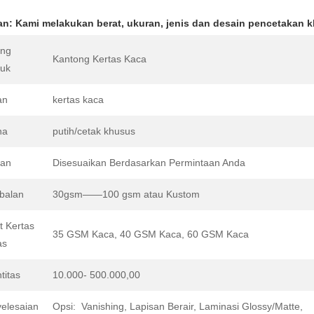
an: Kami melakukan berat, ukuran, jenis dan desain pencetakan 
ang
Kantong Kertas Kaca
uk
an
kertas kaca
na
putih/cetak khusus
ran
Disesuaikan Berdasarkan Permintaan Anda
balan
30gsm——100 gsm atau Kustom
t Kertas
35 GSM Kaca, 40 GSM Kaca, 60 GSM Kaca
as
titas
10.000- 500.000,00
elesaian
Opsi: Vanishing, Lapisan Berair, Laminasi Glossy/Matte,