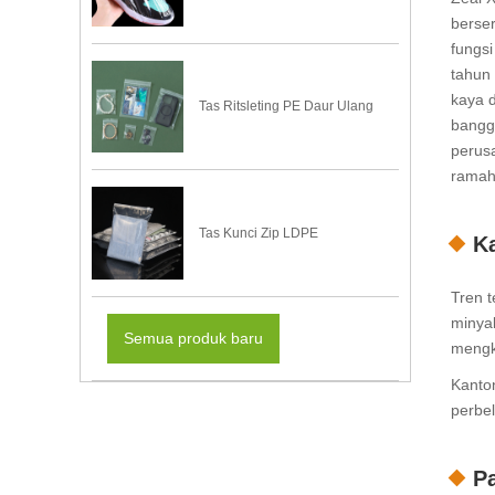
berser
fungsi
tahun
kaya 
Tas Ritsleting PE Daur Ulang
bangg
perus
ramah 
Tas Kunci Zip LDPE
K
Tren t
minya
Semua produk baru
mengki
Kanton
perbel
Pa