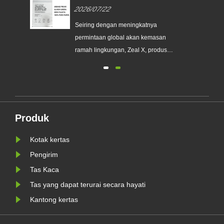
Kertas Glassine Khusus untuk
2026/07/22
Membantu Merek Global
an
Menggantikan Kemasan Plastik
Seiring dengan meningkatnya
Sekali Pakai
a
permintaan global akan kemasan
erek
ramah lingkungan, Zeal X, produsen
kemasan profesional ramah
lingkungan, secara resmi
meluncurkan seri Kantong Kertas
nis
Kaca Kustom yang telah
ditingkatkan. Dirancang sebagai
Produk
WR
alternatif premium terhadap kantong
plastik tradisional, produk baru......
Kotak kertas
Pengirim
Tas Kaca
Tas yang dapat terurai secara hayati
Kantong kertas