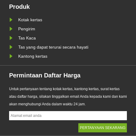
ditingkatkan. Dirancang sebagai
Produk
WR
alternatif premium terhadap kantong
plastik tradisional, produk baru......
Kotak kertas
Pengirim
Tas Kaca
Tas yang dapat terurai secara hayati
Kantong kertas
Permintaan Daftar Harga
Untuk pertanyaan tentang kotak kertas, kantong kertas, surat kertas
atau daftar harga, silakan tinggalkan email Anda kepada kami dan kami
akan menghubungi Anda dalam waktu 24 jam.