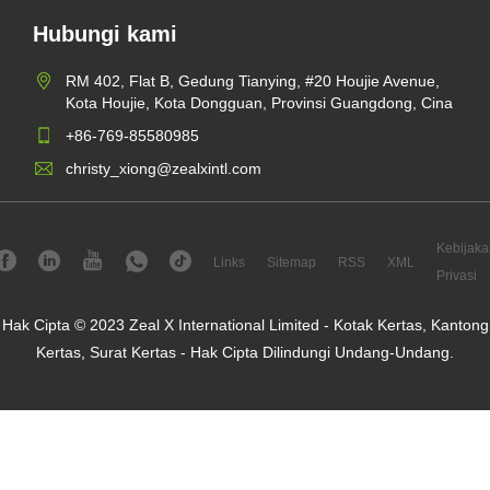
Hubungi kami
RM 402, Flat B, Gedung Tianying, #20 Houjie Avenue,
Kota Houjie, Kota Dongguan, Provinsi Guangdong, Cina
+86-769-85580985
christy_xiong@zealxintl.com
Kebijaka
Links
Sitemap
RSS
XML
Privasi
Hak Cipta © 2023 Zeal X International Limited - Kotak Kertas, Kantong
Kertas, Surat Kertas - Hak Cipta Dilindungi Undang-Undang.